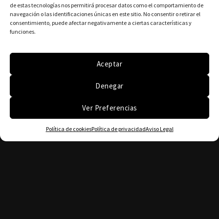
de estas tecnologías nos permitirá procesar datos como el comportamiento de
navegación o las identificaciones únicas en este sitio. No consentir o retirar el
consentimiento, puede afectar negativamente a ciertas características y
funciones.
Aceptar
Denegar
Ver Preferencias
Política de cookies
Política de privacidad
Aviso Legal
Tlf. (+34) 636564185
Tlf. (+34) 619030223
Whatsapp (+34) 613087048
Email: teodoroperezguitar@gmail.com
C/ Perú, 4 local 1 Madrid 28918 Leganés España