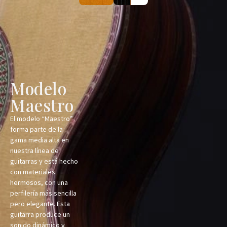
Modelo
Maestro
El modelo “Maestro”
forma parte de la
gama media alta en
nuestra línea de
guitarras y está hecho
con materiales
hermosos, con una
perfilería más sencilla
pero elegante. Esta
guitarra produce un
sonido dinámico y