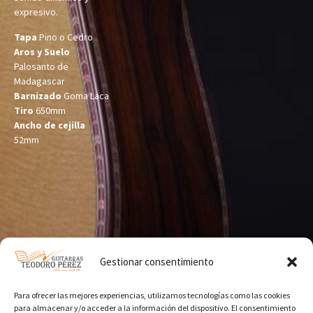
expresivo.
Tapa
Pino o Cedro
Aros y Suelo
Palosanto de
Madagascar
Barnizado
Goma Laca
Tiro
650mm
Ancho de cejilla
52mm
Gestionar consentimiento
Para ofrecer las mejores experiencias, utilizamos tecnologías como las cookies
para almacenar y/o acceder a la información del dispositivo. El consentimiento