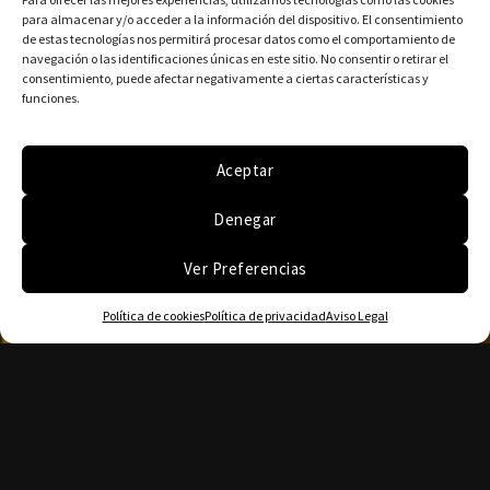
para almacenar y/o acceder a la información del dispositivo. El consentimiento
de estas tecnologías nos permitirá procesar datos como el comportamiento de
navegación o las identificaciones únicas en este sitio. No consentir o retirar el
consentimiento, puede afectar negativamente a ciertas características y
funciones.
Aceptar
Denegar
Ver Preferencias
Política de cookies
Política de privacidad
Aviso Legal
Tlf. (+34) 636564185
Tlf. (+34) 619030223
Whatsapp (+34) 613087048
Email: teodoroperezguitar@gmail.com