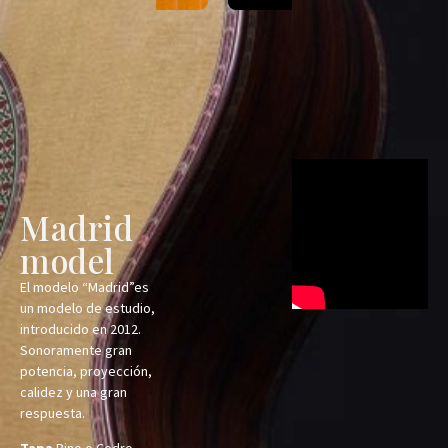
Madrid
model
El modelo “Madrid”es
un modelo de estudio,
introducido en 2012.
Sonoramente gran
potencia, proyección,
calidez y una gran
respuesta.