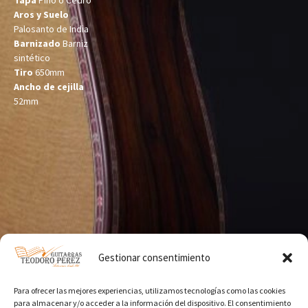
Tapa
Pino o Cedro
Aros y Suelo
Palosanto de India
Barnizado
Barniz
sintético
Tiro
650mm
Ancho de cejilla
52mm
Gestionar consentimiento
Para ofrecer las mejores experiencias, utilizamos tecnologías como las cookies
para almacenar y/o acceder a la información del dispositivo. El consentimiento