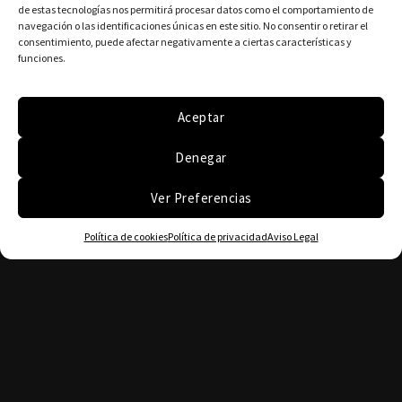
de estas tecnologías nos permitirá procesar datos como el comportamiento de
navegación o las identificaciones únicas en este sitio. No consentir o retirar el
consentimiento, puede afectar negativamente a ciertas características y
funciones.
Aceptar
Denegar
Ver Preferencias
Política de cookies
Política de privacidad
Aviso Legal
Tlf. (+34) 636564185
Tlf. (+34) 619030223
Whatsapp (+34) 613087048
Email: teodoroperezguitar@gmail.com
C/ Perú, 4 local 1 Madrid 28918 Leganés España