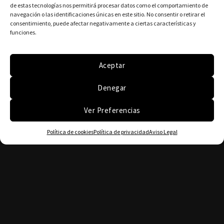
de estas tecnologías nos permitirá procesar datos como el comportamiento de
navegación o las identificaciones únicas en este sitio. No consentir o retirar el
consentimiento, puede afectar negativamente a ciertas características y
funciones.
Aceptar
Denegar
Ver Preferencias
Política de cookies
Política de privacidad
Aviso Legal
Tlf. (+34) 636564185
Tlf. (+34) 619030223
Whatsapp (+34) 613087048
Email: teodoroperezguitar@gmail.com
C/ Perú, 4 local 1 Madrid 28918 Leganés España