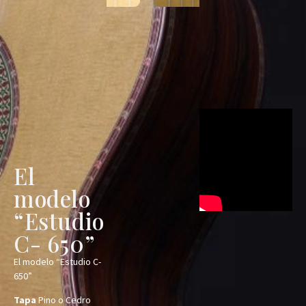
El
modelo
“Estudio
C- 650”
El modelo “Estudio C-
650”
Tapa
Pino o Cedro