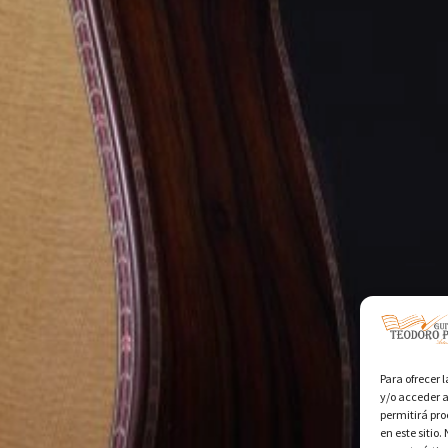
Para ofrecer 
y/o acceder a
permitirá pr
en este sitio