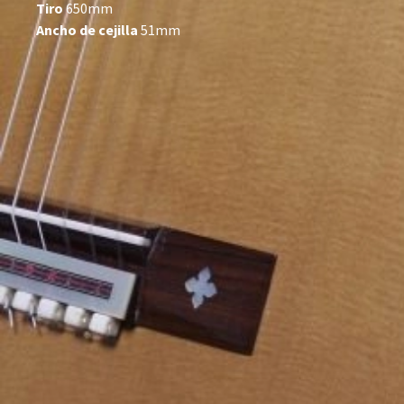
Tiro
650mm
Ancho de cejilla
51mm