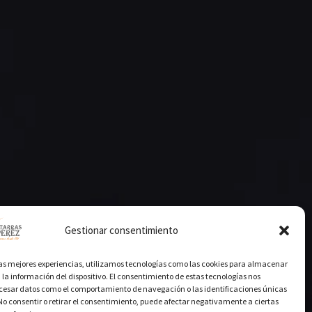
Gestionar consentimiento
las mejores experiencias, utilizamos tecnologías como las cookies para almacenar
 la información del dispositivo. El consentimiento de estas tecnologías nos
ocesar datos como el comportamiento de navegación o las identificaciones únicas
. No consentir o retirar el consentimiento, puede afectar negativamente a ciertas