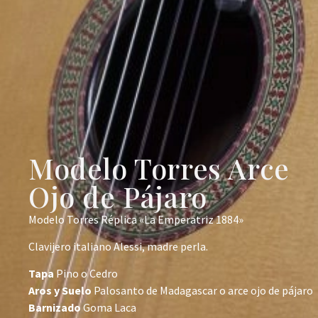
Modelo Torres Arce
Ojo de Pájaro
Modelo Torres Réplica «La Emperatriz 1884»
Clavijero italiano Alessi, madre perla.
Tapa
Pino o Cedro
Aros y Suelo
Palosanto de Madagascar o arce ojo de pájaro
Barnizado
Goma Laca