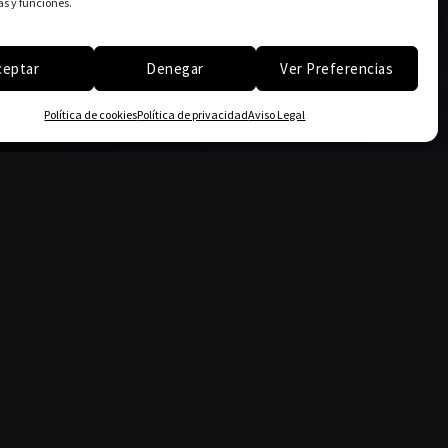
as y funciones.
ceptar
Denegar
Ver Preferencias
Política de cookies
Política de privacidad
Aviso Legal
Política de privacidad
Aviso Legal
Política de cookies