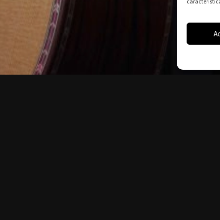
característic
A
Inicio
Sobre nosotros
Catálogo
España
Cuidados del instrumento
Como se hace