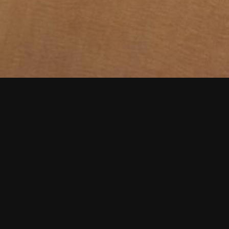
Tlf. (+34) 636564185
Tlf. (+34) 619030223
Whatsapp (+34) 613087048
Email: teodoroperezguitar@gmail.com
C/ Perú, 4 local 1 Madrid 28918 Leganés 